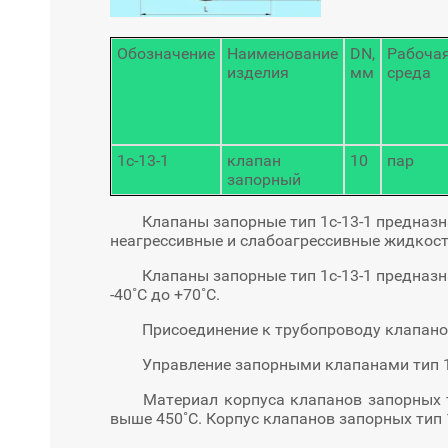
Обозначение
Наименование
DN,
Рабоча
изделия
мм
среда
1с-13-1
клапан
10
пар
запорный
Клапаны запорные тип 1с-13-1 предназначе
неагрессивные и слабоагрессивные жидкост
Клапаны запорные тип 1с-13-1 предназнач
-40˚С до +70˚С.
Присоединение к трубопроводу клапанов з
Управление запорными клапанами тип 1с-
Материал корпуса клапанов запорных тип 
выше 450˚С. Корпус клапанов запорных тип