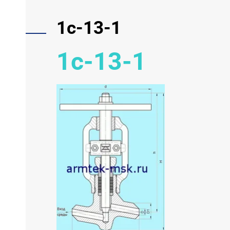
1с-13-1
1с-13-1