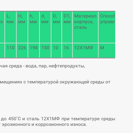
L,
H,
h,
d,
D,
D1,
Материал
Способ
М
го
мм
мм
мм
мм
мм
мм
корпуса,
управления
и
сталь
б
э
к
110
226
198
150
10
16
12Х1МФ
М
3
я среда - вода, пар, нефтепродукты,
омещениях с температурой окружающей среды от
до 450˚С и сталь 12Х1МФ при температуре среды
 эрозионного и коррозионного износа.