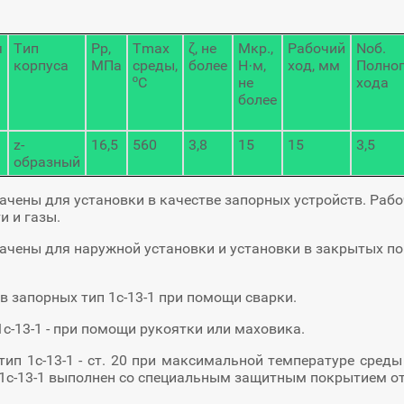
я
Тип
Рр,
Tmax
ζ, не
Мкр.,
Рабочий
Nоб.
корпуса
МПа
среды,
более
Н·м,
ход, мм
Полно
ºC
не
хода
более
z-
16,5
560
3,8
15
15
3,5
образный
ны для установки в качестве запорных устройств. Рабоча
и и газы.
ены для наружной установки и установки в закрытых п
апорных тип 1с-13-1 при помощи сварки.
13-1 - при помощи рукоятки или маховика.
1с-13-1 - ст. 20 при максимальной температуре среды 
 1с-13-1 выполнен со специальным защитным покрытием от