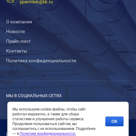
pparmtek@bk.ru
О компании
Новости
Прайс-лист
Контакты
Политика конфиденциальности
МЫ В СОЦИАЛЬНЫХ СЕТЯХ
Мы используем cookie-файлы, чтобы сайт
работал корректно, а также для сбора
статистики и улучшения работы сервиса.
ОК
Продолжая пользоваться сайтом, вы
соглашаетесь с их использованием. Подробнее
Создание сайта Москва megagroup.ru
— в
Политике конфиденциальности.