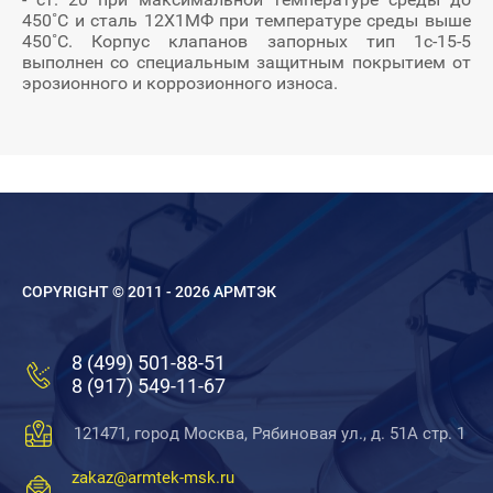
450˚С и сталь 12Х1МФ при температуре среды выше
450˚С. Корпус клапанов запорных тип 1с-15-5
выполнен со специальным защитным покрытием от
эрозионного и коррозионного износа.
COPYRIGHT © 2011 - 2026 АРМТЭК
8 (499) 501-88-51
8 (917) 549-11-67
121471, город Москва, Рябиновая ул., д. 51А стр. 1
zakaz@armtek-msk.ru