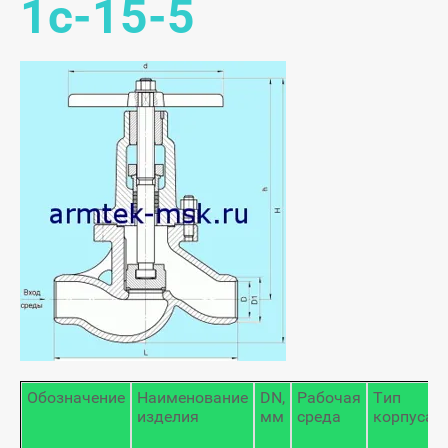
1с-15-5
Обозначение
Наименование
DN,
Рабочая
Тип
изделия
мм
среда
корпуса