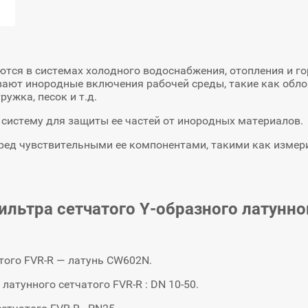
тся в системах холодного водоснабжения, отопления и г
ают инородные включения рабочей среды, такие как обло
ружка, песок и т.д.
систему для защиты ее частей от инородных материалов.
ед чувствительными ее компонентами, такими как измери
льтра сетчатого Y-образного латунно
того FVR-R — латунь CW602N.
атунного сетчатого FVR-R : DN 10-50.