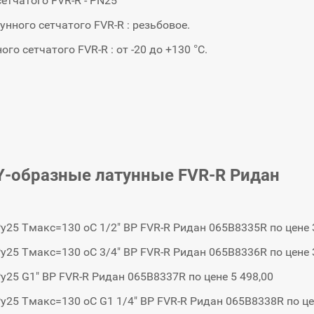
етчатого FVR-R - PN25
нного сетчатого FVR-R : резьбовое.
о сетчатого FVR-R : от -20 до +130 °С.
Y-образные латунные FVR-R Ридан
у25 Тмакс=130 oC 1/2" ВР FVR-R Ридан 065B8335R по цене 
у25 Тмакс=130 oC 3/4" ВР FVR-R Ридан 065B8336R по цене 
у25 G1" ВР FVR-R Ридан 065B8337R по цене 5 498,00
у25 Тмакс=130 oC G1 1/4" ВР FVR-R Ридан 065B8338R по це