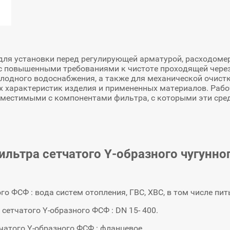
для установки перед регулирующей арматурой, расходоме
с повышенными требованиями к чистоте проходящей через 
олодного водоснабжения, а также для механической очистк
ых характеристик изделия и примененных материалов. Рабо
местимыми с компонентами фильтра, с которыми эти сред
ильтра сетчатого Y-образного чугунн
о ФСФ : вода систем отопления, ГВС, ХВС, в том числе пит
етчатого Y-образного ФСФ : DN 15- 400.
чатого Y-образного ФСФ : фланцевое.