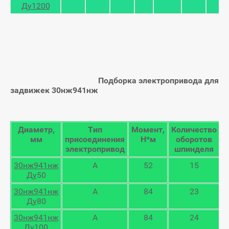
Ду1200
Подборка электропривода для
задвижек 30нж941нж
Диаметр,
Тип
Момент,
Количество
мм
присоединения
Н*м
оборотов
электропривод
шпинделя
30нж941нж
А
52
15
Ду
50
30нж941нж
А
84
23
Ду
80
30нж941нж
А
84
24
Ду
100