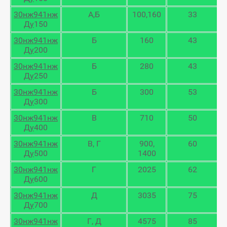
30нж941нж
А,Б
100,160
33
Ду
150
30нж941нж
Б
160
43
Ду
200
30нж941нж
Б
280
43
Ду
250
30нж941нж
Б
300
53
Ду
300
30нж941нж
В
710
50
Ду
400
30нж941нж
В, Г
900,
60
Ду
500
1400
30нж941нж
Г
2025
62
Ду
600
30нж941нж
Д
3035
75
Ду
700
30нж941нж
Г, Д
4575
85