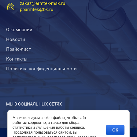
zakaz@armtek-msk.ru
pparmtek@bk.ru
О компании
Новости
Прайс-лист
Контакты
Политика конфиденциальности
МЫ В СОЦИАЛЬНЫХ СЕТЯХ
Мы используем cookie-файлы, чтобы сайт
работал корректно, а также для сбора
статистики и улучшения работы сервиса.
ОК
Продолжая пользоваться сайтом, вы