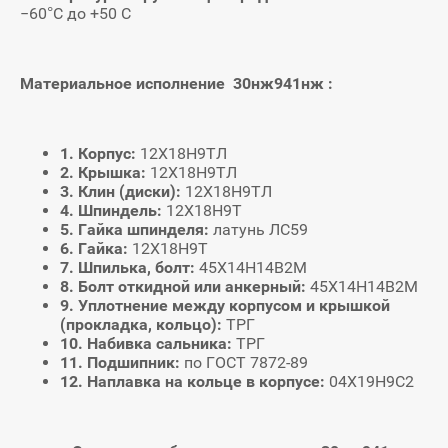
−60°С до +50 С
Материальное исполнение 30нж941нж :
1. Корпус:
12Х18Н9ТЛ
2. Крышка:
12Х18Н9ТЛ
3. Клин (диски):
12Х18Н9ТЛ
4. Шпиндель:
12Х18Н9Т
5. Гайка шпинделя:
латунь ЛС59
6. Гайка:
12Х18Н9Т
7. Шпилька, болт:
45Х14Н14В2М
8. Болт откидной или анкерный:
45Х14Н14В2М
9. Уплотнение между корпусом и крышкой
(прокладка, кольцо):
ТРГ
10. Набивка сальника:
ТРГ
11. Подшипник:
по ГОСТ 7872-89
12. Наплавка на кольце в корпусе:
04Х19Н9С2