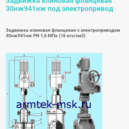
Задвижка клиновая фланцевая
30нж941нж под электропривод
Задвижка клиновая фланцевая с электроприводом
30нж941нж PN 1,6 МПа (16 кгс/см2)