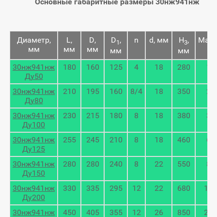
Основные габаритные размеры 30нж941нж
Диаметр,
L,
D,
D
,
n
d, мм
H
,
Масс
1
3
мм
мм
мм
кг
мм
мм
30нж941нж
180
160
125
4
18
280
17
Ду50
30нж941нж
210
195
160
8/4
18
350
29
Ду80
30нж941нж
230
215
180
8
18
380
39
Ду100
30нж941нж
255
245
210
8
18
460
61
Ду125
30нж941нж
280
280
240
8
22
550
83
Ду150
30нж941нж
330
335
295
12
22
680
124
Ду200
30нж941нж
450
405
355
12
26
850
242