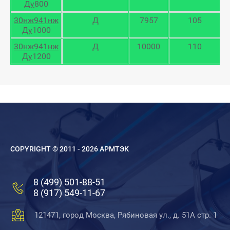
Ду
800
30нж941нж
Д
7957
105
Ду
1000
30нж941нж
Д
10000
110
Ду
1200
COPYRIGHT © 2011 - 2026 АРМТЭК
8 (499) 501-88-51
8 (917) 549-11-67
121471, город Москва, Рябиновая ул., д. 51А стр. 1