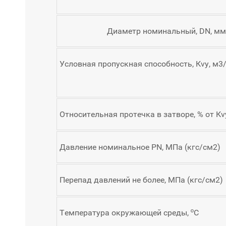
Диаметр номинальный, DN, мм
Условная пропускная способность, Кvу, м3
Относительная протечка в затворе, % от Кvу
Давление номинальное РN, МПа (кгс/см2)
Перепад давлений не более, МПа (кгс/см2)
Температура окружающей среды, ºС