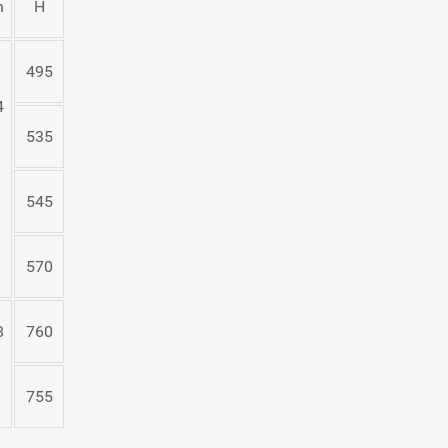
n
Н
495
4
535
545
570
8
760
755