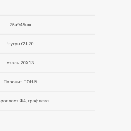
25ч945нж
Чугун СЧ-20
сталь 20Х13
Паронит ПОН-Б
ропласт Ф4, графлекс