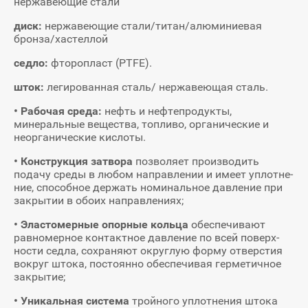
нержавеющие стали
диск:
нержавеющие стали/титан/алюминиевая
бронза/хастеллой
седло:
фторопласт (PTFE).
шток:
легированная сталь/ нержавеющая сталь.
• Рабочая среда:
нефть и нефтепродукты,
минеральные вещества, топливо, органические и
неорга­нические кислоты.
• Конструкция затвора
позволяет производить
подачу среды в любом направлении и имеет уплотне­
ние, способное держать номинальное давление при
закрытии в обоих направлениях;
• Эластомерные опорные кольца
обеспечивают
равномерное контактное давление по всей поверх­
ности седла, сохраняют округлую форму отверстия
вокруг штока, постоянно обеспечивая герметичное
закрытие;
• Уникальная система
тройного уплотнения штока