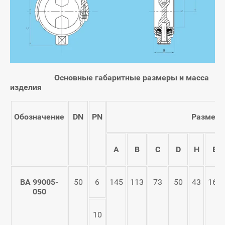
Основные габаритные размеры и масса
изделия
Обозначение
DN
PN
Размеры
А
В
С
D
Н
E
ВА 99005-
50
6
145
113
73
50
43
160
050
10