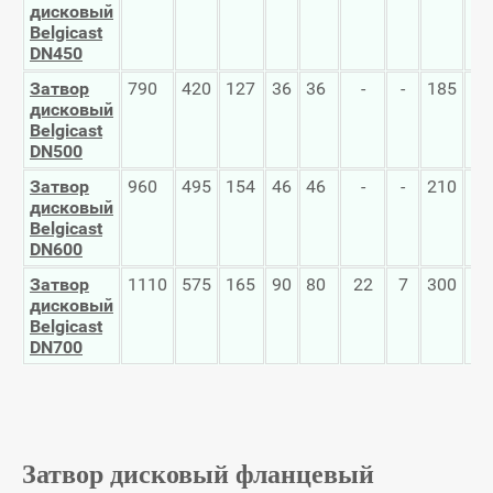
дисковый
Belgicast
DN450
Затвор
790
420
127
36
36
-
-
185
14
дисковый
Belgicast
DN500
Затвор
960
495
154
46
46
-
-
210
16
дисковый
Belgicast
DN600
Затвор
1110
575
165
90
80
22
7
300
25
дисковый
Belgicast
DN700
Затвор дисковый фланцевый