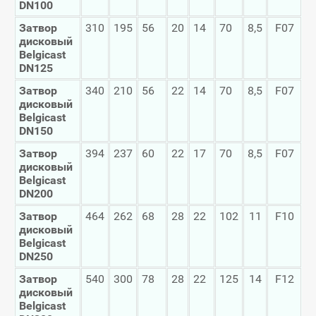
DN
100
Затвор
310
195
56
20
14
70
8,5
F07
дисковый
Belgicast
DN
125
Затвор
340
210
56
22
14
70
8,5
F07
дисковый
Belgicast
DN
150
Затвор
394
237
60
22
17
70
8,5
F07
дисковый
Belgicast
DN
200
Затвор
464
262
68
28
22
102
11
F10
дисковый
Belgicast
DN
250
Затвор
540
300
78
28
22
125
14
F12
дисковый
Belgicast