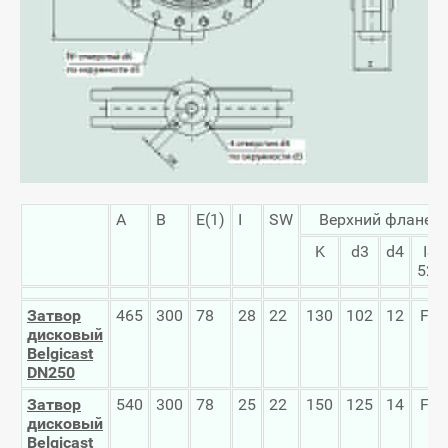
A
B
E(1)
I
SW
Верхний фланец
K
d3
d4
ISO
521
Затвор
465
300
78
28
22
130
102
12
F-1
дисковый
Belgicast
DN
250
Затвор
540
300
78
25
22
150
125
14
F-1
дисковый
Belgicast