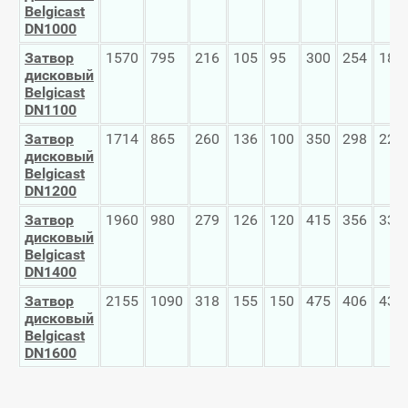
Belgicast
DN
1000
Затвор
1570
795
216
105
95
300
254
18
дисковый
Belgicast
DN
1100
Затвор
1714
865
260
136
100
350
298
22
дисковый
Belgicast
DN
1200
Затвор
1960
980
279
126
120
415
356
33
дисковый
Belgicast
DN
1400
Затвор
2155
1090
318
155
150
475
406
43
дисковый
Belgicast
DN
1600