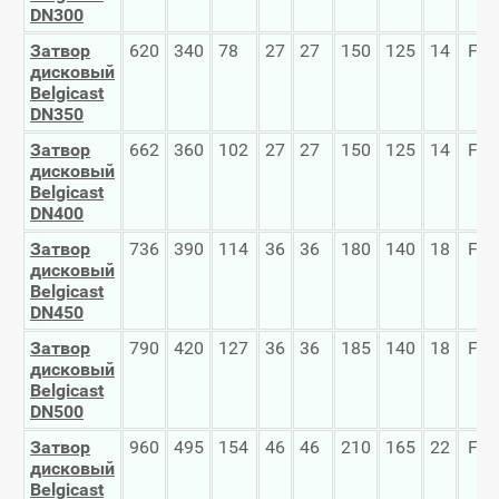
DN
300
Затвор
620
340
78
27
27
150
125
14
F-1
дисковый
Belgicast
DN
350
Затвор
662
360
102
27
27
150
125
14
F-1
дисковый
Belgicast
DN
400
Затвор
736
390
114
36
36
180
140
18
F-1
дисковый
Belgicast
DN
450
Затвор
790
420
127
36
36
185
140
18
F-1
дисковый
Belgicast
DN
500
Затвор
960
495
154
46
46
210
165
22
F-1
дисковый
Belgicast