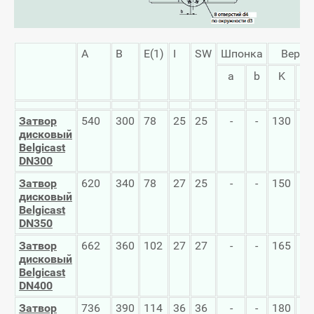
A
B
E(1)
I
SW
Шпонка
Верхн
a
b
K
d
Затвор
540
300
78
25
25
-
-
130
10
дисковый
Belgicast
DN300
Затвор
620
340
78
27
25
-
-
150
12
дисковый
Belgicast
DN350
Затвор
662
360
102
27
27
-
-
165
12
дисковый
Belgicast
DN400
Затвор
736
390
114
36
36
-
-
180
14