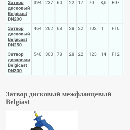
Затвор
394
237
60
22
17
70
8,5
F07
29
дисковый
Belgicast
DN200
Затвор
464
262
68
28
22
102
11
F10
35
дисковый
Belgicast
DN250
Затвор
540
300
78
28
22
125
14
F12
40
дисковый
Belgicast
DN300
Затвор дисковый межфланцевый
Belgiast