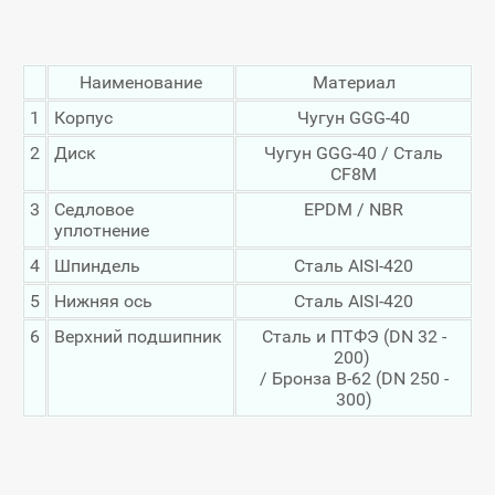
Наименование
Материал
1
Корпус
Чугун GGG-40
2
Диск
Чугун GGG-40 / Сталь
CF8M
3
Седловое
EPDM / NBR
уплотнение
4
Шпиндель
Сталь AISI-420
5
Нижняя ось
Сталь AISI-420
6
Верхний подшипник
Сталь и ПТФЭ (DN 32 -
200)
/ Бронза B-62 (DN 250 -
300)