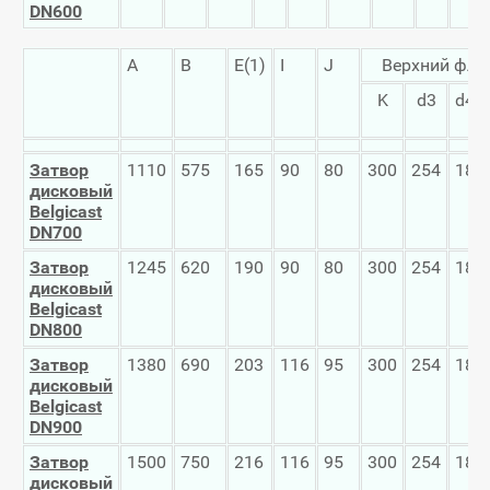
DN
600
A
B
E(1)
I
J
Верхний фла
K
d3
d4
Затвор
1110
575
165
90
80
300
254
18
дисковый
Belgicast
DN
700
Затвор
1245
620
190
90
80
300
254
18
дисковый
Belgicast
DN
800
Затвор
1380
690
203
116
95
300
254
18
дисковый
Belgicast
DN
900
Затвор
1500
750
216
116
95
300
254
18
дисковый