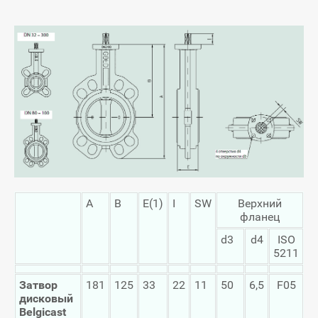
A
B
E(1)
I
SW
Верхний
фланец
d3
d4
ISO
5211
Затвор
181
125
33
22
11
50
6,5
F05
дисковый
Belgicast