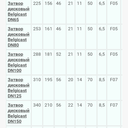
Затвор
225
156
46
21
11
50
6,5
F05
14
дисковый
Belgicast
DN65
Затвор
253
161
46
21
11
50
6,5
F05
16
дисковый
Belgicast
DN80
Затвор
288
181
52
21
11
50
6,5
F05
18
дисковый
Belgicast
DN100
Затвор
310
195
56
20
14
70
8,5
F07
21
дисковый
Belgicast
DN125
Затвор
340
210
56
22
14
70
8,5
F07
24
дисковый
Belgicast
DN150