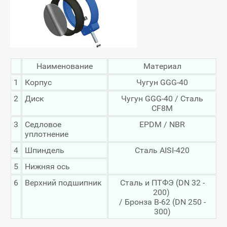
Наименование
Материал
1
Корпус
Чугун GGG-40
2
Диск
Чугун GGG-40 / Сталь
CF8M
3
Седловое
EPDM / NBR
уплотнение
4
Шпиндель
Сталь AISI-420
5
Нижняя ось
6
Верхний подшипник
Сталь и ПТФЭ (DN 32 -
200)
/ Бронза B-62 (DN 250 -
300)