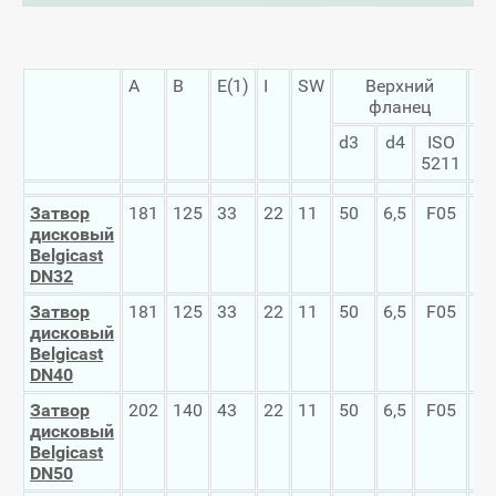
A
B
E(1)
I
SW
Верхний
фланец
d3
d4
ISO
d5
5211
Затвор
181
125
33
22
11
50
6,5
F05
10
дисковый
Belgicast
DN32
Затвор
181
125
33
22
11
50
6,5
F05
11
дисковый
Belgicast
DN40
Затвор
202
140
43
22
11
50
6,5
F05
12
дисковый
Belgicast
DN50